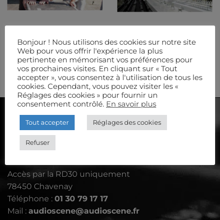
Bonjour ! Nous utilisons des cookies sur notre site
EQUIPE
MODE
Web pour vous offrir l'expérience la plus
pertinente en mémorisant vos préférences pour
vos prochaines visites. En cliquant sur « Tout
accepter », vous consentez à l'utilisation de tous les
cookies. Cependant, vous pouvez visiter les «
Réglages des cookies » pour fournir un
consentement contrôlé.
En savoir plus
AUDIOSCÈNE
Tout accepter
Réglages des cookies
Refuser
Le Petit Aulnay - rue de Davron
Accès par la RD30 uniquement
78450 Chavenay
Téléphone :
01 30 79 17 17
Mail :
audioscene@audioscene.fr