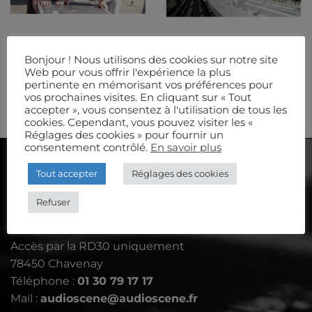
Bonjour ! Nous utilisons des cookies sur notre site
EQUIPE
MODE
Web pour vous offrir l'expérience la plus
pertinente en mémorisant vos préférences pour
vos prochaines visites. En cliquant sur « Tout
accepter », vous consentez à l'utilisation de tous les
cookies. Cependant, vous pouvez visiter les «
Réglages des cookies » pour fournir un
consentement contrôlé.
En savoir plus
AUDIOSCÈNE
Tout accepter
Réglages des cookies
Refuser
Le Petit Aulnay - rue de Davron
Accès par la RD30 uniquement
78450 Chavenay
Téléphone :
01 30 79 17 17
Mail :
audioscene@audioscene.fr