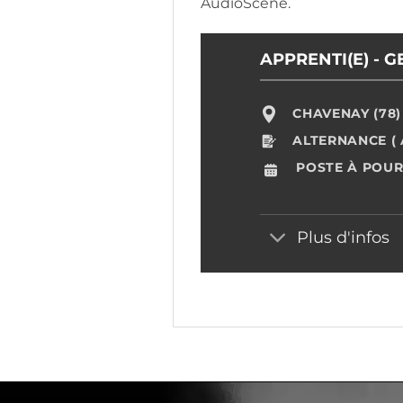
AudioScène.
APPRENTI(E) - G
CHAVENAY (78)
ALTERNANCE (
POSTE À POUR
Plus d'infos
Vos informations
*