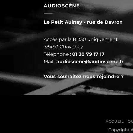
AUDIOSCÈNE
Prénom
Le Petit Aulnay - rue de Davron
Email
*
Accès par la RD30 uniquement
78450 Chavenay
Téléphone :
01 30 79 17 17
Mail :
audioscene@audioscene.fr
Téléphone
*
Vous souhaitez nous rejoindre ?
Addresse postale
*
Adresse ligne 1
ACCUEIL
QU
Copyright 