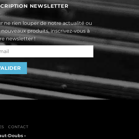
SCRIPTION NEWSLETTER
r ne rien louper de notre actualité ou
 nouveaux produits, inscrivez-vous à
re newsletter !
ES
CONTACT
aut-Doubs •