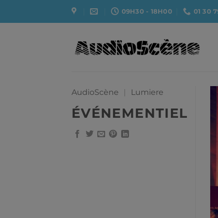
Passer
09H30 - 18H00
01 30 7
au
contenu
AudioScène
|
Lumiere
ÉVÉNEMENTIEL