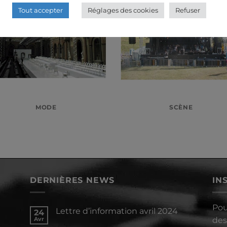
Tout accepter
Réglages des cookies
Refuser
MODE
SCÈNE
DERNIÈRES NEWS
IN
Pou
Lettre d’information avril 2024
24
Avr
des
Aucun