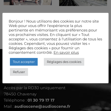
Bonjour ! Nous utilisons des cookies sur notre site
EQUIPE
MODE
Web pour vous offrir l'expérience la plus
pertinente en mémorisant vos préférences pour
vos prochaines visites. En cliquant sur « Tout
accepter », vous consentez à l'utilisation de tous les
cookies. Cependant, vous pouvez visiter les «
Réglages des cookies » pour fournir un
consentement contrôlé.
En savoir plus
AUDIOSCÈNE
Tout accepter
Réglages des cookies
Refuser
Le Petit Aulnay - rue de Davron
Accès par la RD30 uniquement
78450 Chavenay
Téléphone :
01 30 79 17 17
Mail :
audioscene@audioscene.fr