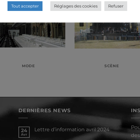
Tout accepter
Réglages des cookies
Refuser
MODE
SCÈNE
DERNIÈRES NEWS
IN
Pou
Lettre d’information avril 2024
24
Avr
des
Aucun