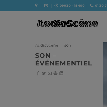
Passer
09H30 - 18H00
01 30 7
au
contenu
AudioScène
|
son
SON –
ÉVÉNEMENTIEL