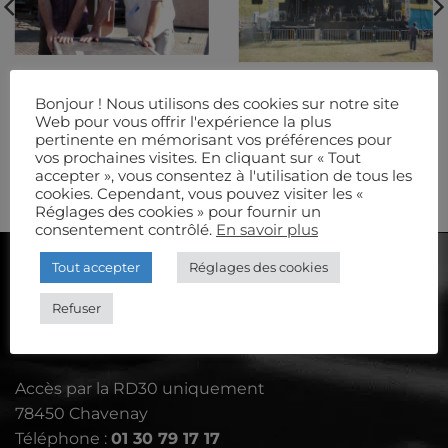
Bonjour ! Nous utilisons des cookies sur notre site
Web pour vous offrir l'expérience la plus
EQUIPE
SCÈNE
pertinente en mémorisant vos préférences pour
vos prochaines visites. En cliquant sur « Tout
accepter », vous consentez à l'utilisation de tous les
cookies. Cependant, vous pouvez visiter les «
Réglages des cookies » pour fournir un
consentement contrôlé.
En savoir plus
Tout accepter
Réglages des cookies
AUDIOSCÈNE
Refuser
Le Petit Aulnay - rue de Davron
Accès par la RD30 uniquement
78450 Chavenay
Téléphone :
01 30 79 17 17