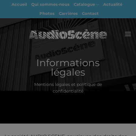
Passer
Accueil
Qui sommes-nous
Catalogue
Actualité
au
Photos
Carrières
Contact
contenu
Informations
légales
Mentions légales et politique de
confidentialité