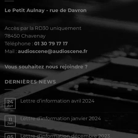
Le Petit Aulnay - rue de Davron
Accès par la RD30 uniquement
78450 Chavenay
Téléphone :
01 30 79 17 17
Mail :
audioscene@audioscene.fr
Vous souhaitez nous rejoindre ?
DERNIÈRES NEWS
Lettre d’information avril 2024
24
Avr
Aucun
commentaire
sur
Lettre d’information janvier 2024
11
Lettre
d’information
Jan
Aucun
avril
commentaire
2024
sur
Lettre d’information décembre 2023
05
Lettre