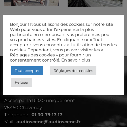
Bonjour ! Nous utilisons des cookies sur notre site
EQUIPE
MODE
Web pour vous offrir l'expérience la plus
pertinente en mémorisant vos préférences pour
vos prochaines visites. En cliquant sur « Tout
accepter », vous consentez à l'utilisation de tous les
cookies. Cependant, vous pouvez visiter les «
Réglages des cookies » pour fournir un
consentement contrôlé.
En savoir plus
AUDIOSCÈNE
Tout accepter
Réglages des cookies
Refuser
Le Petit Aulnay - rue de Davron
Accès par la RD30 uniquement
78450 Chavenay
Téléphone :
01 30 79 17 17
Mail :
audioscene@audioscene.fr