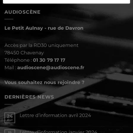
AUDIOSCÈNE
Le Petit Aulnay - rue de Davron
Accès par la RD30 uniquement
78450 Chavenay
Téléphone :
01 30 79 17 17
Mail :
audioscene@audioscene.fr
Vous souhaitez nous rejoindre ?
DERNIÈRES NEWS
Lettre d’information avril 2024
24
Avr
Aucun
commentaire
sur
Lettre d’information janvier 2024
Lettre