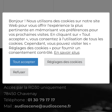
ECLAIRAGES DE SÉCURITÉ
Bloc sortie de secours
Bonjour ! Nous utilisons des cookies sur notre site
60 lumens
Web pour vous offrir l'expérience la plus
10,00
€
/JOUR
HT
pertinente en mémorisant vos préférences pour
vos prochaines visites. En cliquant sur « Tout
accepter », vous consentez à l'utilisation de tous les
cookies. Cependant, vous pouvez visiter les «
Réglages des cookies » pour fournir un
consentement contrôlé.
En savoir plus
AUDIOSCÈNE
Tout accepter
Réglages des cookies
Refuser
Le Petit Aulnay - rue de Davron
Accès par la RD30 uniquement
78450 Chavenay
Téléphone :
01 30 79 17 17
Mail :
audioscene@audioscene.fr