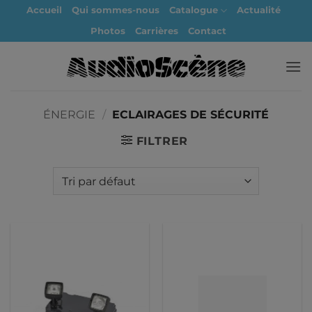
Passer
Accueil
Qui sommes-nous
Catalogue
Actualité
au
Photos
Carrières
Contact
contenu
ÉNERGIE
/
ECLAIRAGES DE SÉCURITÉ
FILTRER