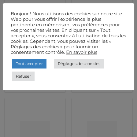
Bonjour ! Nous utilisons des cookies sur notre site
Web pour vous offrir l'expérience la plus
pertinente en mémorisant vos préférences pour
vos prochaines visites. En cliquant sur « Tout
accepter », vous consentez à l'utilisation de tous les
cookies. Cependant, vous pouvez visiter les «
Réglages des cookies » pour fournir un
consentement contrôlé.
En savoir plus
Tout accepter
Réglages des cookies
LEVAGE
LEVAGE
AS SYSTEM Palan
AS – Câble Moteur 25M
Refuser
manuel 500 KG 10m
N.C
10,90
€
/JOUR
HT