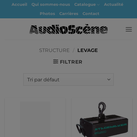
Passer
Accueil
Qui sommes-nous
Catalogue
Actualité
au
Photos
Carrières
Contact
contenu
STRUCTURE
/
LEVAGE
FILTRER