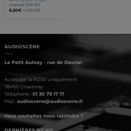
manuel 500 KG
6,50
€
/JOUR
HT
AUDIOSCÈNE
Le Petit Aulnay - rue de Davron
Accès par la RD30 uniquement
78450 Chavenay
Téléphone :
01 30 79 17 17
Mail :
audioscene@audioscene.fr
Vous souhaitez nous rejoindre ?
DERNIÈRES NEWS