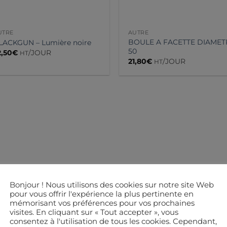
UTRE
AUTRE
BOULE A FACETTE DIAMET
LACKGUN – Lumière noire
50
2,50
€
/JOUR
HT
21,80
€
/JOUR
HT
Bonjour ! Nous utilisons des cookies sur notre site Web
pour vous offrir l'expérience la plus pertinente en
mémorisant vos préférences pour vos prochaines
visites. En cliquant sur « Tout accepter », vous
consentez à l'utilisation de tous les cookies. Cependant,