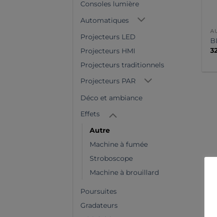
Consoles lumière
Automatiques
A
Projecteurs LED
B
3
Projecteurs HMI
Projecteurs traditionnels
Projecteurs PAR
Déco et ambiance
Effets
Autre
Machine à fumée
Stroboscope
Machine à brouillard
Poursuites
Gradateurs