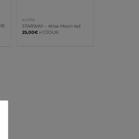
AUTRE
RE
STARWAY – Atlas Moon led
25,00
€
/JOUR
HT