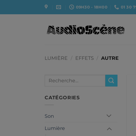
Passer
09H30 - 18H00
01 30 7
au
contenu
LUMIÈRE
/
EFFETS
/
AUTRE
Recherche
pour :
CATÉGORIES
Son
Lumière