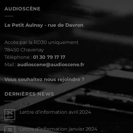
AUDIOSCÈNE
Le Petit Aulnay - rue de Davron
Accès par la RD30 uniquement
78450 Chavenay
Téléphone :
01 30 79 17 17
Mail :
audioscene@audioscene.fr
Vous souhaitez nous rejoindre ?
DERNIÈRES NEWS
Lettre d’information avril 2024
24
Avr
Aucun
commentaire
sur
Lettre d’information janvier 2024
11
Lettre