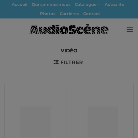
Passer
Accueil
Qui sommes-nous
Catalogue
Actualité
au
Photos
Carrières
Contact
contenu
VIDÉO
FILTRER