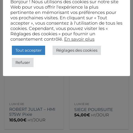
Bonjour ! Nous utilisons des cookies sur notre site
2500W Ivanhoe
575W Buxie
Web pour vous offrir l'expérience la plus
196,00
€
/JOUR
77,00
€
/JOUR
HT
HT
pertinente en mémorisant vos préférences pour
vos prochaines visites. En cliquant sur « Tout
accepter », vous consentez à l'utilisation de tous les
cookies. Cependant, vous pouvez visiter les «
Réglages des cookies » pour fournir un
consentement contrôlé.
En savoir plus
Tout accepter
Réglages des cookies
Refuser
LUMIÈRE
LUMIÈRE
ROBERT JULIAT – HMI
SIEGE POURSUITE
575W Pixie
54,00
€
/JOUR
HT
105,00
€
/JOUR
HT