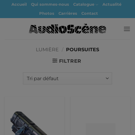
Passer
Accueil
Qui sommes-nous
Catalogue
Actualité
au
Photos
Carrières
Contact
contenu
LUMIÈRE
/
POURSUITES
FILTRER