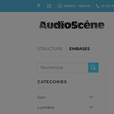
Passer
09H30 - 18H00
01 30 7
au
contenu
STRUCTURE
/
EMBASES
Recherche
pour :
CATÉGORIES
Son
Lumière