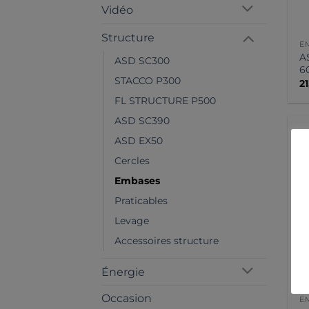
Vidéo
Structure
E
A
ASD SC300
6
STACCO P300
2
FL STRUCTURE P500
ASD SC390
ASD EX50
Cercles
Embases
Praticables
Levage
Accessoires structure
Énergie
Occasion
E