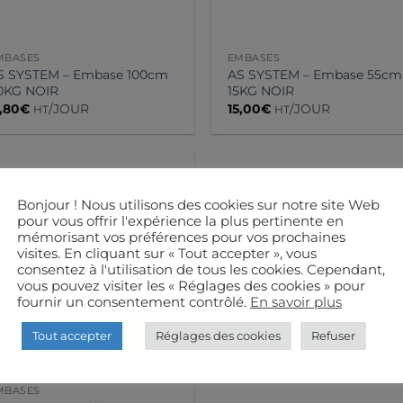
MBASES
EMBASES
S SYSTEM – Embase 100cm
AS SYSTEM – Embase 55cm
0KG NOIR
15KG NOIR
1,80
€
/JOUR
15,00
€
/JOUR
HT
HT
Bonjour ! Nous utilisons des cookies sur notre site Web
pour vous offrir l'expérience la plus pertinente en
mémorisant vos préférences pour vos prochaines
visites. En cliquant sur « Tout accepter », vous
consentez à l'utilisation de tous les cookies. Cependant,
vous pouvez visiter les « Réglages des cookies » pour
fournir un consentement contrôlé.
En savoir plus
Tout accepter
Réglages des cookies
Refuser
MBASES