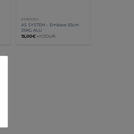
EMBASES
AS SYSTEM – Embase 55cm
25KG ALU
15,00
€
/JOUR
HT