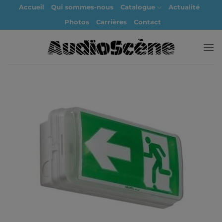
Passer
Accueil
Qui sommes-nous
Catalogue
Actualité
au
Photos
Carrières
Contact
contenu