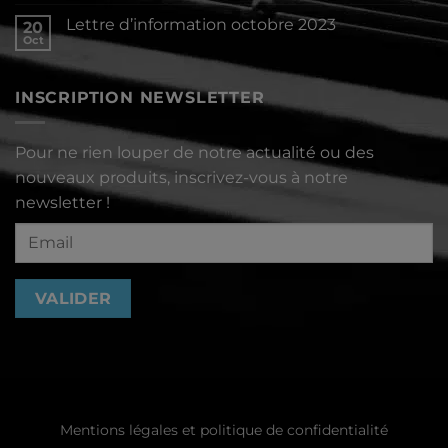
commentaire
2024
sur
Lettre d’information octobre 2023
20
Lettre
d’information
Oct
Aucun
décembre
commentaire
2023
sur
Lettre
INSCRIPTION NEWSLETTER
d’information
octobre
2023
Pour ne rien louper de notre actualité ou des
nouveaux produits, inscrivez-vous à notre
newsletter !
Mentions légales et politique de confidentialité