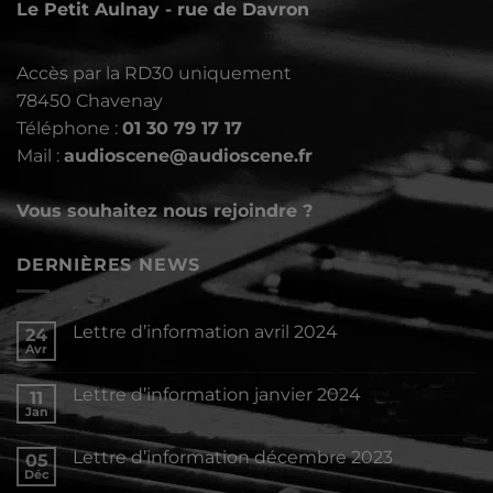
Le Petit Aulnay - rue de Davron
Accès par la RD30 uniquement
78450 Chavenay
Téléphone :
01 30 79 17 17
Mail :
audioscene@audioscene.fr
Vous souhaitez nous rejoindre ?
DERNIÈRES NEWS
Lettre d’information avril 2024
24
Avr
Aucun
commentaire
sur
Lettre d’information janvier 2024
11
Lettre
d’information
Jan
Aucun
avril
commentaire
2024
sur
Lettre d’information décembre 2023
05
Lettre
d’information
Déc
Aucun
janvier