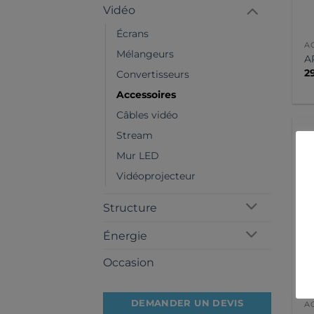
Vidéo
Écrans
A
Mélangeurs
A
2
Convertisseurs
Accessoires
Câbles vidéo
Stream
Mur LED
Vidéoprojecteur
Structure
Énergie
Occasion
DEMANDER UN DEVIS
A