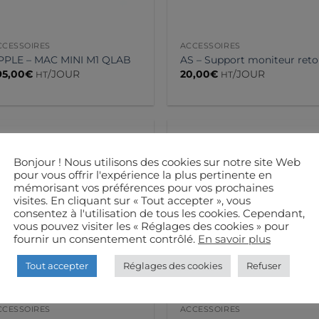
CCESSOIRES
ACCESSOIRES
PPLE – MAC MINI M1 QLAB
AS – Support moniteur reto
95,00
€
/JOUR
20,00
€
/JOUR
HT
HT
Bonjour ! Nous utilisons des cookies sur notre site Web
pour vous offrir l'expérience la plus pertinente en
mémorisant vos préférences pour vos prochaines
visites. En cliquant sur « Tout accepter », vous
consentez à l'utilisation de tous les cookies. Cependant,
vous pouvez visiter les « Réglages des cookies » pour
fournir un consentement contrôlé.
En savoir plus
Tout accepter
Réglages des cookies
Refuser
CCESSOIRES
ACCESSOIRES