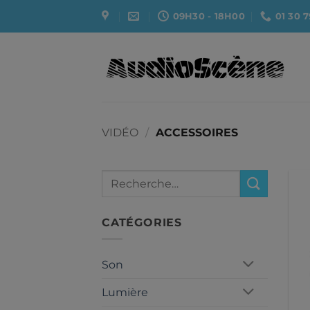
Passer
09H30 - 18H00
01 30 7
au
contenu
VIDÉO
/
ACCESSOIRES
Recherche
pour :
CATÉGORIES
Son
Lumière