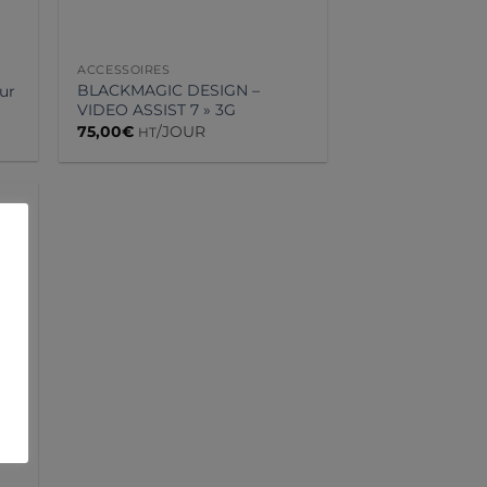
ACCESSOIRES
BLACKMAGIC DESIGN –
ur
VIDEO ASSIST 7 » 3G
75,00
€
/JOUR
HT