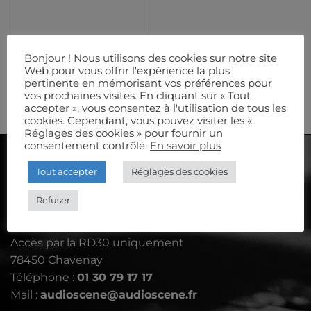
SON
SONY Minidisc MDS6
Bonjour ! Nous utilisons des cookies sur notre site
E55
Web pour vous offrir l'expérience la plus
43,00
€
HT
pertinente en mémorisant vos préférences pour
vos prochaines visites. En cliquant sur « Tout
accepter », vous consentez à l'utilisation de tous les
cookies. Cependant, vous pouvez visiter les «
Réglages des cookies » pour fournir un
consentement contrôlé.
En savoir plus
AUDIOSCÈNE
Tout accepter
Réglages des cookies
Refuser
Le Petit Aulnay - rue de Davron
Accès par la RD30 uniquement
78450 Chavenay
Téléphone :
01 30 79 17 17
Mail :
audioscene@audioscene.fr