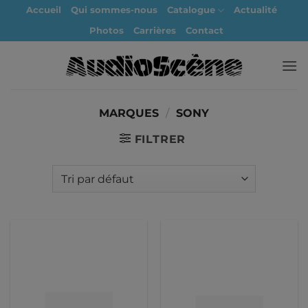
Passer
Accueil
Qui sommes-nous
Catalogue
Actualité
au
Photos
Carrières
Contact
contenu
MARQUES
/
SONY
FILTRER