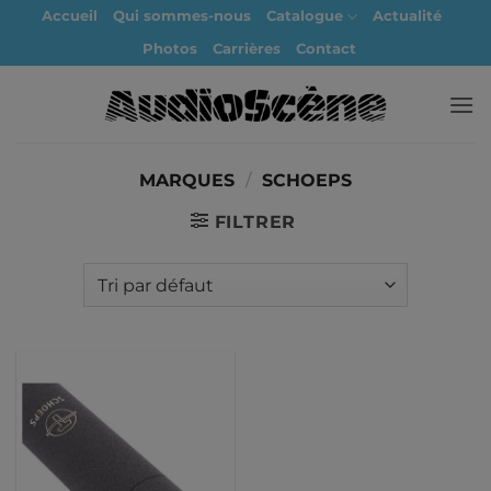
Passer
Accueil
Qui sommes-nous
Catalogue
Actualité
au
Photos
Carrières
Contact
contenu
MARQUES
/
SCHOEPS
FILTRER