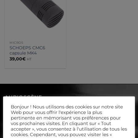
MICROS
SCHOEPS CMC6
capsule MK4
39,00
€
HT
AUDIOSCÈNE
Bonjour ! Nous utilisons des cookies sur notre site
Web pour vous offrir l'expérience la plus
Le Petit Aulnay - rue de Davron
pertinente en mémorisant vos préférences pour
vos prochaines visites. En cliquant sur « Tout
accepter », vous consentez à l'utilisation de tous les
Accès par la RD30 uniquement
cookies. Cependant, vous pouvez visiter les «