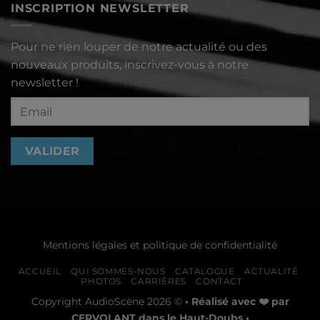
INSCRIPTION NEWSLETTER
d’information
octobre
2023
Pour ne rien louper de notre actualité ou des
nouveaux produits, inscrivez-vous à notre
newsletter !
Mentions légales et politique de confidentialité
ACCUEIL
QUI SOMMES-NOUS
CATALOGUE
ACTUALITÉ
PHOTOS
CARRIÈRES
CONTACT
Copyright AudioScène 2026 ©
• Réalisé avec ❤️ par
CERVOLANT
dans le Haut-Doubs •