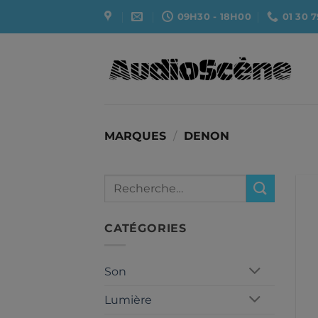
Passer
09H30 - 18H00
01 30 7
au
contenu
MARQUES
/
DENON
Recherche
pour :
CATÉGORIES
Son
Lumière