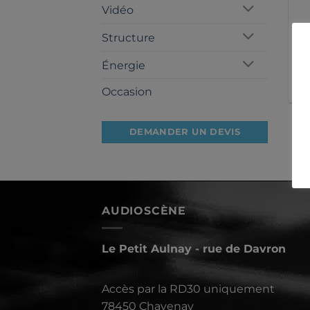
Vidéo
Structure
S
D
Énergie
8
Occasion
DEMANDER UN DEVIS
AUDIOSCÈNE
Le Petit Aulnay - rue de Davron
Accès par la RD30 uniquement
78450 Chavenay