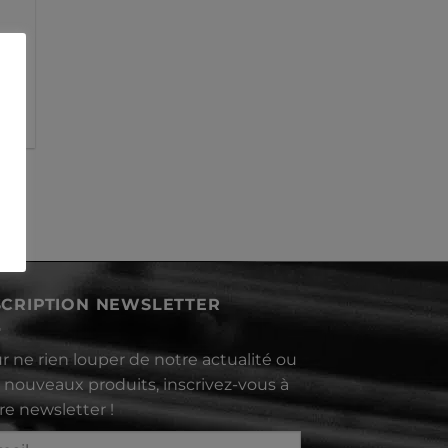
SCRIPTION NEWSLETTER
r ne rien louper de notre actualité ou
 nouveaux produits, inscrivez-vous à
re newsletter !