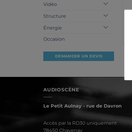
Vidéo
Structure
C
A
Énergie
5
Occasion
DEMANDER UN DEVIS
AUDIOSCÈNE
Le Petit Aulnay - rue de Davron
Accès par la RD30 uniquement
78450 Chavenay