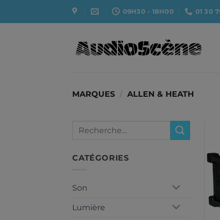
Passer
09H30 - 18H00
01 30 7
au
contenu
MARQUES
/
ALLEN & HEATH
Recherche
pour :
CATÉGORIES
Son
Lumière