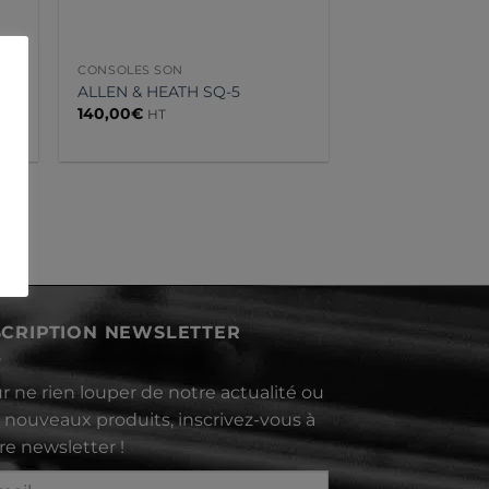
CONSOLES SON
ALLEN & HEATH SQ-5
140,00
€
HT
SCRIPTION NEWSLETTER
r ne rien louper de notre actualité ou
 nouveaux produits, inscrivez-vous à
re newsletter !