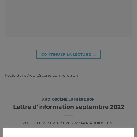
CONTINUER LA LECTURE
→
Posté dans
AudioScène
,
Lumière
,
Son
AUDIOSCÈNE
,
LUMIÈRE
,
SON
Lettre d’information septembre 2022
PUBLIÉ LE
29 SEPTEMBRE 2022
PAR
AUDIOSCÈNE