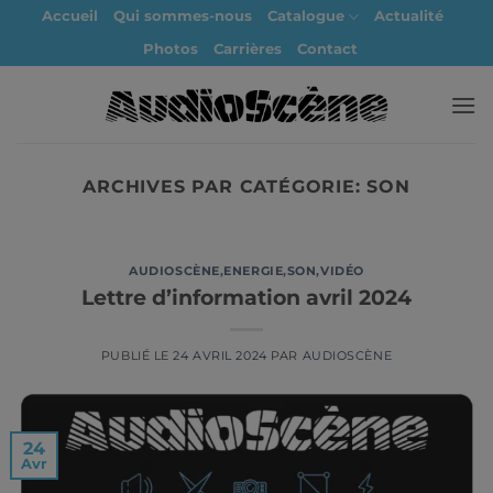
Passer
Accueil
Qui sommes-nous
Catalogue
Actualité
au
Photos
Carrières
Contact
contenu
ARCHIVES PAR CATÉGORIE:
SON
AUDIOSCÈNE
,
ENERGIE
,
SON
,
VIDÉO
Lettre d’information avril 2024
PUBLIÉ LE
24 AVRIL 2024
PAR
AUDIOSCÈNE
24
Avr