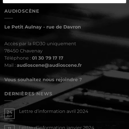
AUDIOSCÈNE
Le Petit Aulnay - rue de Davron
Accès par la RD30 uniquement
78450 Chavenay
Téléphone :
01 30 79 17 17
Mail :
audioscene@audioscene.fr
Vous souhaitez nous rejoindre ?
DERNIÈRES NEWS
Lettre d’information avril 2024
24
Avr
Aucun
commentaire
sur
Lettre d’information janvier 2024
11
Lettre