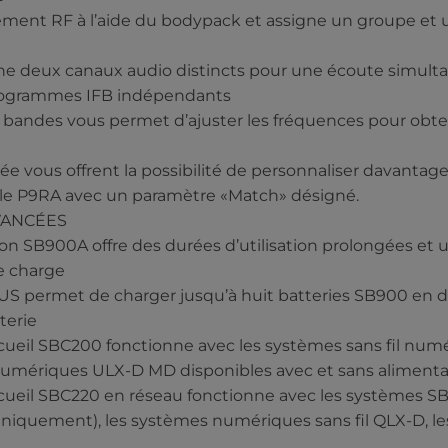
ment RF à l’aide du bodypack et assigne un groupe et un
 deux canaux audio distincts pour une écoute simultan
programmes IFB indépendants
e bandes vous permet d’ajuster les fréquences pour obt
ée vous offrent la possibilité de personnaliser davantage 
 le P9RA avec un paramètre «Match» désigné.
VANCÉES
on SB900A offre des durées d’utilisation prolongées et un
de charge
US permet de charger jusqu’à huit batteries SB900 en 
terie
ccueil SBC200 fonctionne avec les systèmes sans fil num
 numériques ULX-D MD disponibles avec et sans alimenta
ccueil SBC220 en réseau fonctionne avec les systèmes 
iquement), les systèmes numériques sans fil QLX-D, le