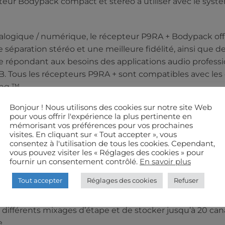
eur Bodypack compact et stéréo à utiliser avec le sys
alogique / numérique, le récepteur P9RA + Bodypack off
 séparation stéréo et une meilleure fidélité, ainsi que 
 répondant aux besoins des applications audio professio
FB. Tous les récepteurs P9RA + sont compatibles avec les
ng ™.
Bonjour ! Nous utilisons des cookies sur notre site Web
pour vous offrir l'expérience la plus pertinente en
hnologie avancée de traitement du signal numérique of
mémorisant vos préférences pour vos prochaines
visites. En cliquant sur « Tout accepter », vous
e fidélité audio supérieure
consentez à l'utilisation de tous les cookies. Cependant,
vous pouvez visiter les « Réglages des cookies » pour
méliorent la réception et la portée du signal
fournir un consentement contrôlé.
En savoir plus
n réduit considérablement les interférences RF pour un si
Tout accepter
Réglages des cookies
Refuser
al et moins d’artefacts audibles
ATION ET D’EXPLOITATION DE CATÉGORIE
différents mixages d’étape et de stocker jusqu’à 20 cana
e