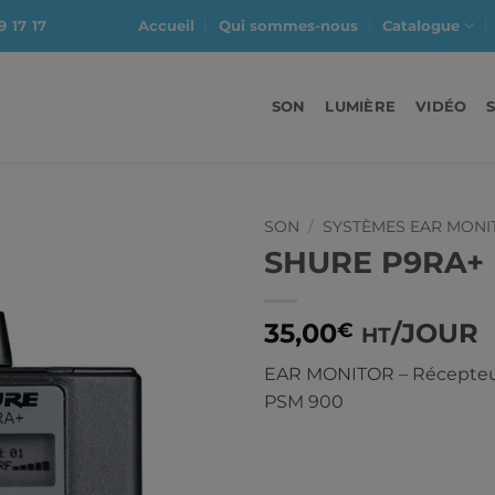
9 17 17
Accueil
Qui sommes-nous
Catalogue
SON
LUMIÈRE
VIDÉO
SON
/
SYSTÈMES EAR MONI
SHURE P9RA+
35,00
/JOUR
€
HT
EAR MONITOR – Récepteu
PSM 900