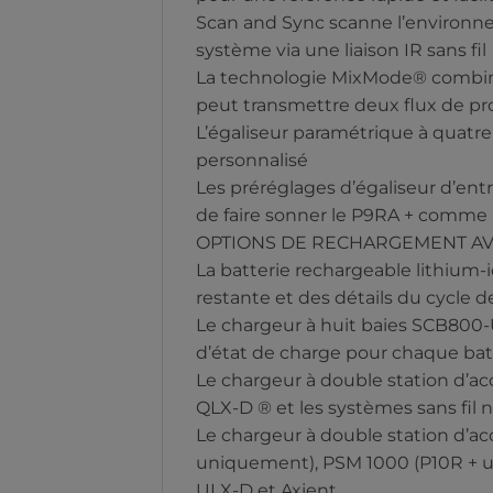
Scan and Sync scanne l’environne
système via une liaison IR sans fil
La technologie MixMode® combine
peut transmettre deux flux de 
L’égaliseur paramétrique à quatr
personnalisé
Les préréglages d’égaliseur d’entr
de faire sonner le P9RA + comme
OPTIONS DE RECHARGEMENT A
La batterie rechargeable lithium-i
restante et des détails du cycle 
Le chargeur à huit baies SCB800-
d’état de charge pour chaque bat
Le chargeur à double station d’a
QLX-D ® et les systèmes sans fil
Le chargeur à double station d’a
uniquement), PSM 1000 (P10R + un
ULX-D et Axient