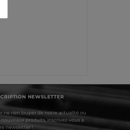
SCRIPTION NEWSLETTER
r ne rien louper de notre actualité ou
 nouveaux produits, inscrivez-vous à
re newsletter !