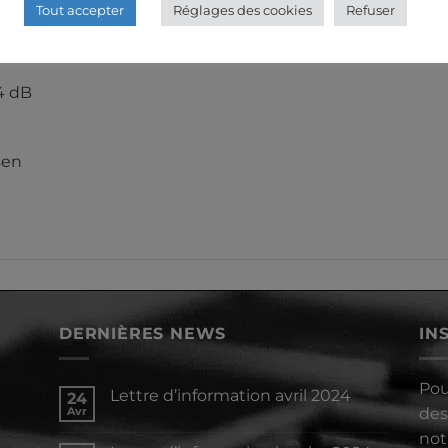
Tout accepter
Réglages des cookies
Refuser
cardioïde-large
 20 kHz
94 dB
sen
DERNIÈRES NEWS
IN
Pou
Lettre d’information avril 2024
24
Avr
des
Aucun
commentaire
not
sur