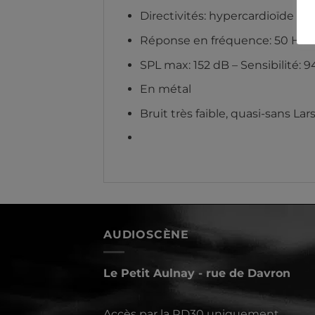
Directivités: hypercardioïde et 
Réponse en fréquence: 50 Hz –
SPL max: 152 dB – Sensibilité: 
En métal
Bruit très faible, quasi-sans Lar
AUDIOSCÈNE
Le Petit Aulnay - rue de Davron
Accès par la RD30 uniquement