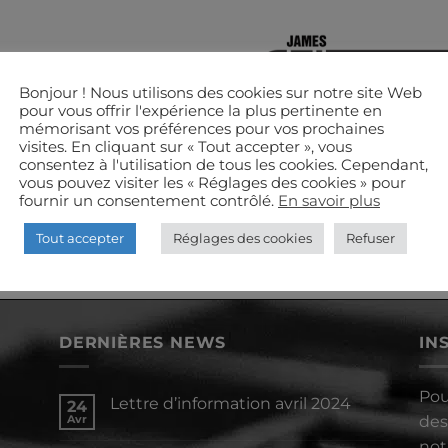
Bonjour ! Nous utilisons des cookies sur notre site Web
pour vous offrir l'expérience la plus pertinente en
mémorisant vos préférences pour vos prochaines
visites. En cliquant sur « Tout accepter », vous
consentez à l'utilisation de tous les cookies. Cependant,
vous pouvez visiter les « Réglages des cookies » pour
fournir un consentement contrôlé.
En savoir plus
Tout accepter
Réglages des cookies
Refuser
DERNIÈRES NEWS
IN
Pou
Lettre d’information avril 2024
24
Avr
des
Aucun
commentaire
not