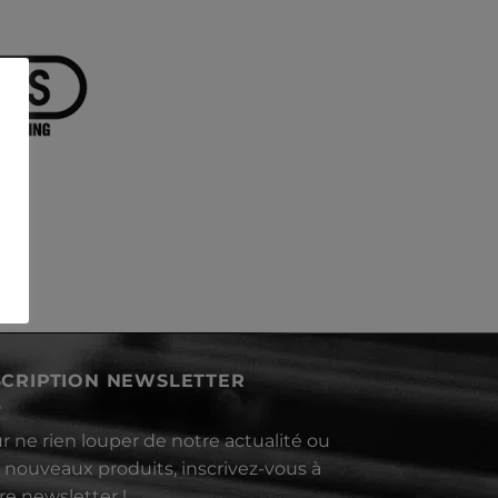
SCRIPTION NEWSLETTER
r ne rien louper de notre actualité ou
 nouveaux produits, inscrivez-vous à
re newsletter !