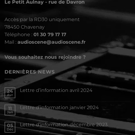
Le Petit Aulnay - rue de Davron
Accès par la RD30 uniquement
78450 Chavenay
Téléphone :
01 30 79 17 17
Mail :
audioscene@audioscene.fr
Vous souhaitez nous rejoindre ?
DERNIÈRES NEWS
Lettre d’information avril 2024
24
Avr
Aucun
commentaire
sur
Lettre d’information janvier 2024
11
Lettre
d’information
Jan
Aucun
avril
commentaire
2024
sur
Lettre d’information décembre 2023
05
Lettre
d’information
Déc
Aucun
janvier
commentaire