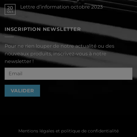
2024
sur
Lettre d’information octobre 2023
20
Lettre
d’information
Oct
Aucun
décembre
commentaire
2023
sur
Lettre
INSCRIPTION NEWSLETTER
d’information
octobre
2023
Pour ne rien louper de notre actualité ou des
nouveaux produits, inscrivez-vous à notre
newsletter !
Mentions légales et politique de confidentialité