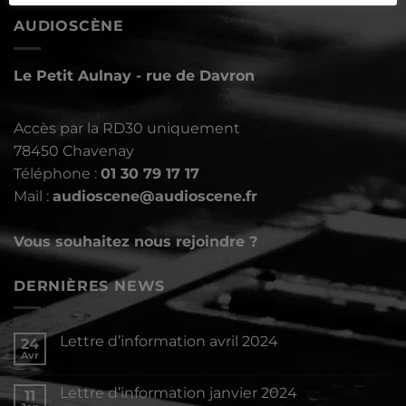
AUDIOSCÈNE
Le Petit Aulnay - rue de Davron
Accès par la RD30 uniquement
78450 Chavenay
Téléphone :
01 30 79 17 17
Mail :
audioscene@audioscene.fr
Vous souhaitez nous rejoindre ?
DERNIÈRES NEWS
Lettre d’information avril 2024
24
Avr
Aucun
commentaire
sur
Lettre d’information janvier 2024
11
Lettre