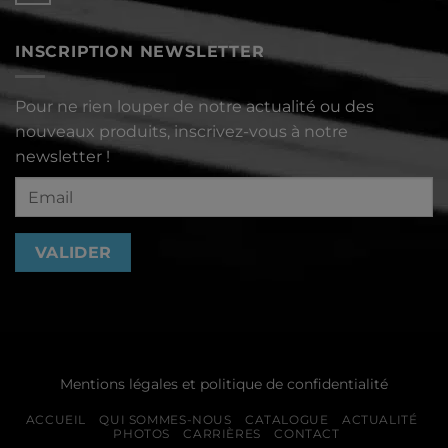
décembre
commentaire
2023
sur
Lettre
INSCRIPTION NEWSLETTER
d’information
octobre
2023
Pour ne rien louper de notre actualité ou des
nouveaux produits, inscrivez-vous à notre
newsletter !
Mentions légales et politique de confidentialité
ACCUEIL
QUI SOMMES-NOUS
CATALOGUE
ACTUALITÉ
PHOTOS
CARRIÈRES
CONTACT