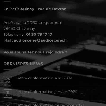
Le Petit Aulnay - rue de Davron
Accès par la RD30 uniquement
78450 Chavenay
Téléphone :
01 30 79 17 17
Mail :
audioscene@audioscene.fr
Vous souhaitez nous rejoindre ?
DERNIÈRES NEWS
Lettre d’information avril 2024
24
Avr
Aucun
commentaire
sur
Lettre d’information janvier 2024
11
Lettre
d’information
Jan
Aucun
avril
commentaire
2024
sur
Lettre d’information décembre 2023
05
Lettre