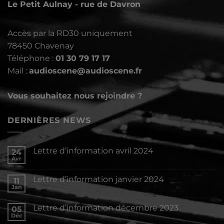
Le Petit Aulnay - rue de Davron
Accès par la RD30 uniquement
78450 Chavenay
Téléphone :
01 30 79 17 17
Mail :
audioscene@audioscene.fr
Vous souhaitez nous rejoindre ?
DERNIÈRES NEWS
Lettre d’information avril 2024
24
Avr
Aucun
commentaire
sur
Lettre d’information janvier 2024
11
Lettre
d’information
Jan
Aucun
avril
commentaire
2024
sur
Lettre d’information décembre 2023
05
Lettre
d’information
Déc
Aucun
janvier