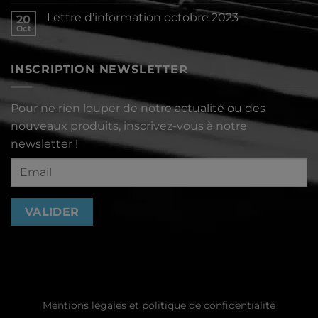
commentaire
2024
sur
Lettre d’information octobre 2023
20
Lettre
d’information
Oct
Aucun
décembre
commentaire
2023
sur
Lettre
INSCRIPTION NEWSLETTER
d’information
octobre
2023
Pour ne rien louper de notre actualité ou des
nouveaux produits, inscrivez-vous à notre
newsletter !
Mentions légales et politique de confidentialité