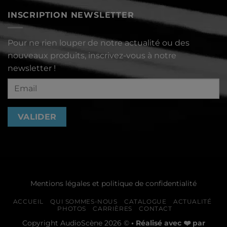
sur
Lettre
INSCRIPTION NEWSLETTER
d’information
octobre
2023
Pour ne rien louper de notre actualité ou des
nouveaux produits, inscrivez-vous à notre
newsletter !
Mentions légales et politique de confidentialité
ACCUEIL
QUI SOMMES-NOUS
CATALOGUE
ACTUALITÉ
PHOTOS
CARRIÈRES
CONTACT
Copyright AudioScène 2026 ©
• Réalisé avec ❤️ par