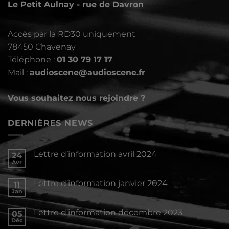
Le Petit Aulnay - rue de Davron
Accès par la RD30 uniquement
78450 Chavenay
Téléphone :
01 30 79 17 17
Mail :
audioscene@audioscene.fr
Vous souhaitez nous rejoindre ?
DERNIÈRES NEWS
Lettre d’information avril 2024
24
Avr
Aucun
commentaire
sur
Lettre d’information janvier 2024
11
Lettre
d’information
Jan
Aucun
avril
commentaire
2024
sur
Lettre d’information décembre 2023
05
Lettre
d’information
Déc
Aucun
janvier