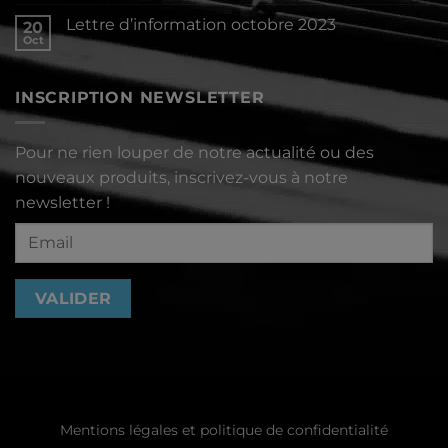
commentaire
2024
sur
Lettre d’information octobre 2023
20
Lettre
d’information
Oct
Aucun
décembre
commentaire
2023
sur
Lettre
INSCRIPTION NEWSLETTER
d’information
octobre
2023
Pour ne rien louper de notre actualité ou des
nouveaux produits, inscrivez-vous à notre
newsletter !
Mentions légales et politique de confidentialité