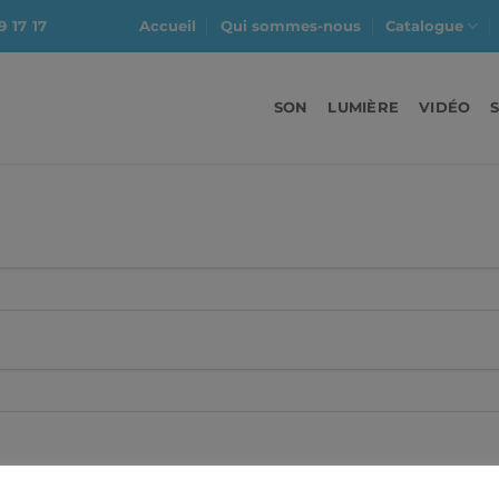
9 17 17
Accueil
Qui sommes-nous
Catalogue
SON
LUMIÈRE
VIDÉO