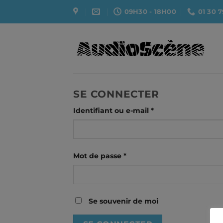
Passer
09H30 - 18H00
01 30 7
au
contenu
SE CONNECTER
Obligatoire
Identifiant ou e-mail
*
Obligatoire
Mot de passe
*
Se souvenir de moi